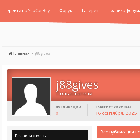
Перейти на YouCanBuy
Форум
Галерея
Правила форум
Главная
j88gives
j88gives
Пользователи
ПУБЛИКАЦИИ
ЗАРЕГИСТРИРОВАН
0
16 сентября, 2025
Все публикации по
Вся активность