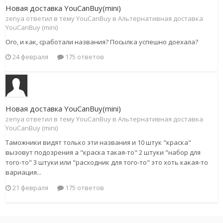
Новая доставка YouCanBuy(mini)
zenya ответил в тему YouCanBuy в
Альтернативная доставка
YouCanBuy (mini)
Ого, и как, сработали названия? Посылка успешно доехала?
24 февраля
175 ответов
Новая доставка YouCanBuy(mini)
zenya ответил в тему YouCanBuy в
Альтернативная доставка
YouCanBuy (mini)
Таможники видят только эти названия и 10 штук "краска"
вызовут подозрения а "краска такая-то" 2 штуки "набор для
того-то" 3 штуки или "расходник для того-то" это хоть какая-то
вариация...
21 февраля
175 ответов