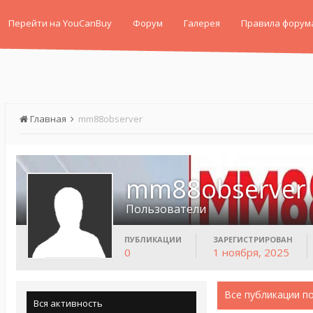
Перейти на YouCanBuy
Форум
Галерея
Правила форум
Главная
mm88observer
mm88observer
Пользователи
ПУБЛИКАЦИИ
ЗАРЕГИСТРИРОВАН
0
1 ноября, 2025
Все публикации п
Вся активность