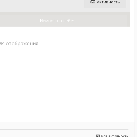
Активность
Немного о себе:
для отображения
Вся активность