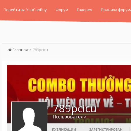
Перейти на YouCanBuy
Форум
Галерея
Правила форум
Главная
789pcicu
789pcicu
Пользователи
ПУБЛИКАЦИИ
ЗАРЕГИСТРИРОВАН