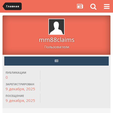
Главная
mm88claims
Пользователи
ПУБЛИКАЦИИ
0
ЗАРЕГИСТРИРОВАН
9 декабря, 2025
ПОСЕЩЕНИЕ
9 декабря, 2025