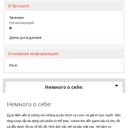
О 8scoach
Звание
Начинающий
День рождения
Основная информация
Пол:
Немного о себе:
Немного о себе:
8S
là điểm đến lý tưởng cho những ai yêu thích cá cược và giải trí trực tuyến. Nền
tảng cung cấp đa dạng sản phẩm từ thể thao, casino live đến game bài và slot, tất
cả đều được tối ưu về tốc độ, hình ảnh sắc nét và bảo mật cao. Với dịch vụ