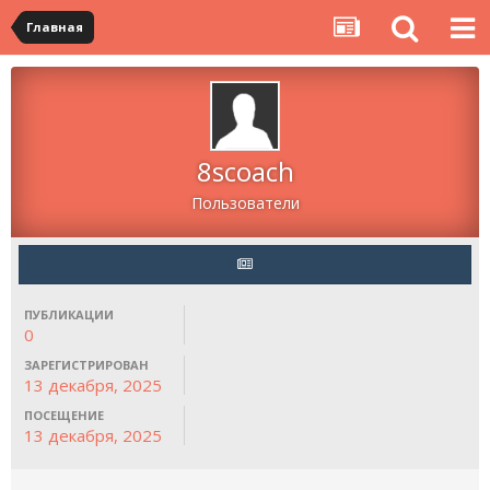
Главная
8scoach
Пользователи
ПУБЛИКАЦИИ
0
ЗАРЕГИСТРИРОВАН
13 декабря, 2025
ПОСЕЩЕНИЕ
13 декабря, 2025