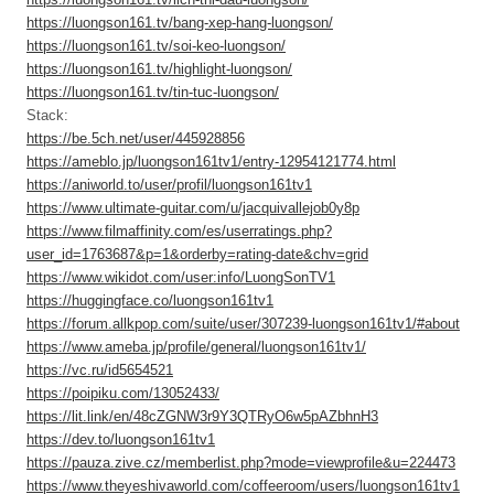
https://luongson161.tv/bang-xep-hang-luongson/
https://luongson161.tv/soi-keo-luongson/
https://luongson161.tv/highlight-luongson/
https://luongson161.tv/tin-tuc-luongson/
Stack:
https://be.5ch.net/user/445928856
https://ameblo.jp/luongson161tv1/entry-12954121774.html
https://aniworld.to/user/profil/luongson161tv1
https://www.ultimate-guitar.com/u/jacquivallejob0y8p
https://www.filmaffinity.com/es/userratings.php?
user_id=1763687&p=1&orderby=rating-date&chv=grid
https://www.wikidot.com/user:info/LuongSonTV1
https://huggingface.co/luongson161tv1
https://forum.allkpop.com/suite/user/307239-luongson161tv1/#about
https://www.ameba.jp/profile/general/luongson161tv1/
https://vc.ru/id5654521
https://poipiku.com/13052433/
https://lit.link/en/48cZGNW3r9Y3QTRyO6w5pAZbhnH3
https://dev.to/luongson161tv1
https://pauza.zive.cz/memberlist.php?mode=viewprofile&u=224473
https://www.theyeshivaworld.com/coffeeroom/users/luongson161tv1