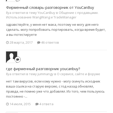
Фирменный словарь-разговорник от YouCanBuy
Ilya ответил в тему YouCanBuy в
Общение с продавцами.
Использование WangWang и TradeManager
здравствуйте, у меня нет мака, поэтому не могу для него
сделать. могу попробовать портировать, когда время будет,
а вы потестируете
28 марта, 2017
46 ответов
где фирменный разговорник youcanbuy?
Ilya ответил в тему jummangy в
О сервисе, сайте и форуме
нет там вирусов, если кому нужно - могу скинуть исходник
ваша ссылка на старую версию, с год назад обновлял,
правда, не помню уже что добавлял. Из того, чем пользуюсь
постоянно -...
14 июля, 2015
4 ответа