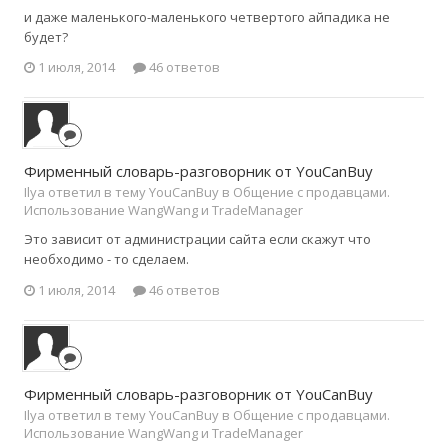
и даже маленького-маленького четвертого айпадика не
будет?
1 июля, 2014
46 ответов
Фирменный словарь-разговорник от YouCanBuy
Ilya ответил в тему YouCanBuy в
Общение с продавцами.
Использование WangWang и TradeManager
Э­то зависит от администрации сайта если скажут что
необходимо - то сделаем.
1 июля, 2014
46 ответов
Фирменный словарь-разговорник от YouCanBuy
Ilya ответил в тему YouCanBuy в
Общение с продавцами.
Использование WangWang и TradeManager