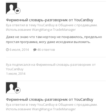
Фирменный словарь-разговорник от YouCanBuy
Ilya ответил в тему YouCanBuy в
Общение с продавцами.
Использование WangWang и TradeManager
Даже не знаю что там нортону не понравилось, предельно
простая программа, могу даже исходники выложить.
6 июля, 2014
46 ответов
Ilya
подписался на
Фирменный словарь-разговорник от
YouCanBuy
1 июля, 2014
Фирменный словарь-разговорник от YouCanBuy
Ilya ответил в тему YouCanBuy в
Общение с продавцами.
Использование WangWang и TradeManager