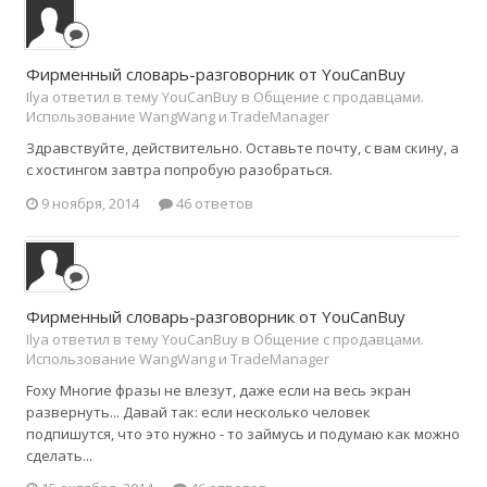
Фирменный словарь-разговорник от YouCanBuy
Ilya ответил в тему YouCanBuy в
Общение с продавцами.
Использование WangWang и TradeManager
Здравствуйте, действительно. Оставьте почту, с вам скину, а
с хостингом завтра попробую разобраться.
9 ноября, 2014
46 ответов
Фирменный словарь-разговорник от YouCanBuy
Ilya ответил в тему YouCanBuy в
Общение с продавцами.
Использование WangWang и TradeManager
Foxy Многие фразы не влезут, даже если на весь экран
развернуть... Давай так: если несколько человек
подпишутся, что это нужно - то займусь и подумаю как можно
сделать...