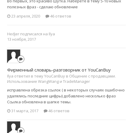
Во первых, это красиво Шутка. Наберете в тему 5-10 новых
полезных фраз - сделаю обновление
23 апреля, 2020
46 ответов
Hedjer
подписался на
Ilya
13 ноября, 2017
Фирменный словарь-разговорник от YouCanBuy
Ilya ответил в тему YouCanBuy в
Общение с продавцами.
Использование WangWang и TradeManager
исправлена обрезка ссылок ( в некоторых случаях ошибочно
удалялись последние цифры) добавлено несколько фраз
Ссылка обновлена в шапке темы.
31 марта, 2017
46 ответов