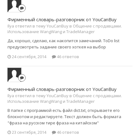
Фирменный словарь-разговорник от YouCanBuy
Ilya ответил в тему YouCanBuy в
Общение с продавцами.
Использование WangWang и TradeManager
Да, хорошо, сделаю, как накопится замечаний. ToDo list
предусмотреть задание своего хоткея на выбор
24 сентября, 2014
46 ответов
Фирменный словарь-разговорник от YouCanBuy
Ilya ответил в тему YouCanBuy в
Общение с продавцами.
Использование WangWang и TradeManager
В папке с программой есть файл dict.txt, открываете его
блокнотом и редактируете. Текст должен быть формата
"фраза на русском тире фраза на китайском"
23 сентября, 2014
46 ответов