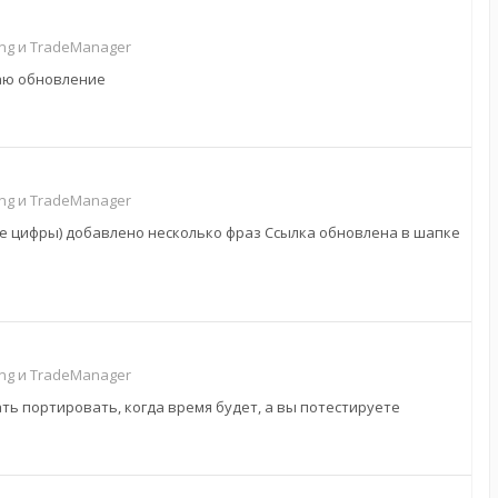
g и TradeManager
лаю обновление
g и TradeManager
ие цифры) добавлено несколько фраз Ссылка обновлена в шапке
g и TradeManager
ать портировать, когда время будет, а вы потестируете