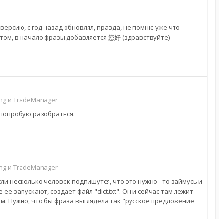
 версию, с год назад обновлял, правда, не помню уже что
фтом, в начало фразы добавляется 您好 (здравствуйте)
g и TradeManager
а попробую разобраться.
g и TradeManager
сли несколько человек подпишутся, что это нужно - то займусь и
е запускают, создает файл "dict.txt". Он и сейчас там лежит
м. Нужно, что бы фраза выглядела так "русское предложение