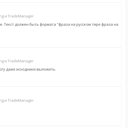
g и TradeManager
те. Текст должен быть формата "фраза на русском тире фраза на
g и TradeManager
огу даже исходники выложить.
g и TradeManager