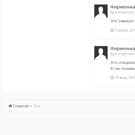
Фирменный
Ilya ответил
Э­то зависит
1 июля, 20
Фирменный
Ilya ответил
Это специаль
Я так поним
13 мая, 20
Главная
Ilya