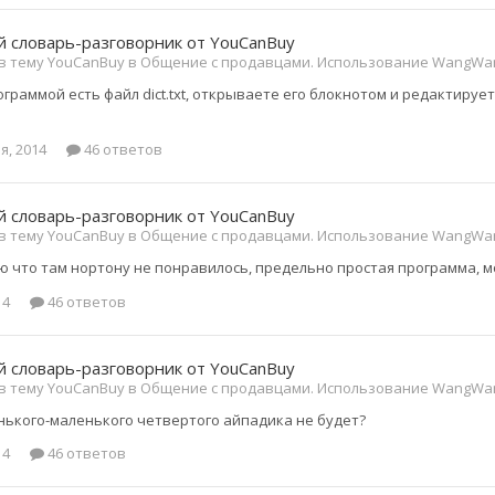
 словарь-разговорник от YouCanBuy
 в тему YouCanBuy в
Общение с продавцами. Использование WangWan
ограммой есть файл dict.txt, открываете его блокнотом и редактируе
я, 2014
46 ответов
 словарь-разговорник от YouCanBuy
 в тему YouCanBuy в
Общение с продавцами. Использование WangWan
ю что там нортону не понравилось, предельно простая программа, м
14
46 ответов
 словарь-разговорник от YouCanBuy
 в тему YouCanBuy в
Общение с продавцами. Использование WangWan
нького-маленького четвертого айпадика не будет?
14
46 ответов