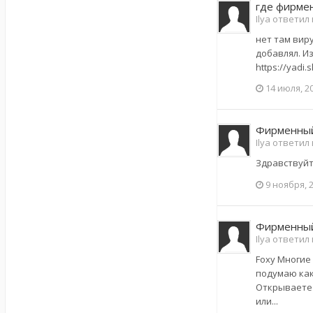
где фирмен
Ilya ответил
нет там виру
добавлял. И
https://yadi.
14 июля, 2
Фирменный
Ilya ответил
Здравствуйте
9 ноября, 
Фирменный
Ilya ответил
Foxy Многие 
подумаю как 
Открываете 
или...