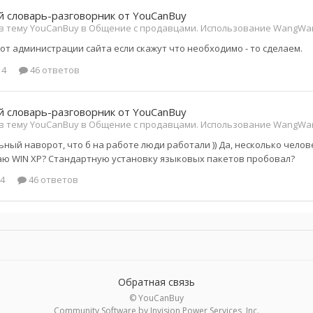
 словарь-разговорник от YouCanBuy
 в тему YouCanBuy в
Общение с продавцами. Использование WangWan
 от администрации сайта если скажут что необходимо - то сделаем.
14
46 ответов
 словарь-разговорник от YouCanBuy
 в тему YouCanBuy в
Общение с продавцами. Использование WangWan
ный наворот, что б на работе люди работали )) Да, несколько челове
аю WIN XP? Стандартную установку языковых пакетов пробовал?
14
46 ответов
Обратная связь
© YouCanBuy
Community Software by Invision Power Services, Inc.