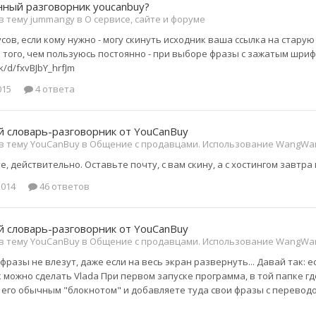
ный разговорник youcanbuy?
 в тему jummangy в
О сервисе, сайте и форуме
сов, если кому нужно - могу скинуть исходник ваша ссылка на старую
з того, чем пользуюсь постоянно - при выборе фразы с зажатым шри
sk/d/fxvBJbY_hrfJm
015
4 ответа
 словарь-разговорник от YouCanBuy
 в тему YouCanBuy в
Общение с продавцами. Использование WangWan
, действительно. Оставьте почту, с вам скину, а с хостингом завтр
2014
46 ответов
 словарь-разговорник от YouCanBuy
 в тему YouCanBuy в
Общение с продавцами. Использование WangWan
фразы не влезут, даже если на весь экран развернуть... Давай так: е
можно сделать Vlada При первом запуске программа, в той папке где е
его обычным "блокнотом" и добавляете туда свои фразы с переводо