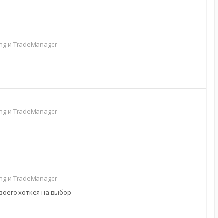
g и TradeManager
g и TradeManager
g и TradeManager
своего хоткея на выбор