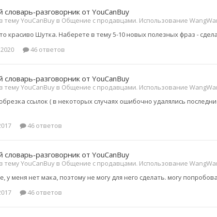
 словарь-разговорник от YouCanBuy
 в тему YouCanBuy в
Общение с продавцами. Использование WangWan
это красиво Шутка. Наберете в тему 5-10 новых полезных фраз - сде
 2020
46 ответов
 словарь-разговорник от YouCanBuy
 в тему YouCanBuy в
Общение с продавцами. Использование WangWan
обрезка ссылок ( в некоторых случаях ошибочно удалялись последн
2017
46 ответов
 словарь-разговорник от YouCanBuy
 в тему YouCanBuy в
Общение с продавцами. Использование WangWan
, у меня нет мака, поэтому не могу для него сделать. могу попробов
2017
46 ответов