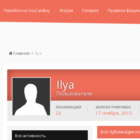
Перейти на YouCanBuy
Форум
Галерея
Правила форум
Главная
Ilya
Ilya
Пользователи
ПУБЛИКАЦИИ
ЗАРЕГИСТРИРОВАН
23
17 ноября, 2013
Все публикации по
Вся активность