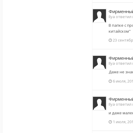
Фирменный
Ilya ответил
В папке с пр
китайском"
23 сентябр
Фирменный
Ilya ответил
Даже не зна
6 июля, 20
Фирменный
Ilya ответил
и даже мале
1 июля, 20