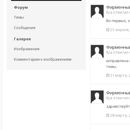
Фирменный
Форум
Ilya ответил
Темы
Во первых, 
Сообщения
23 апреля,
Галерея
Фирменный
Изображения
Ilya ответил
Комментарии к изображениям
исправлена 
темы.
31 марта, 
Фирменный
Ilya ответил
здравствуйте
28 марта, 