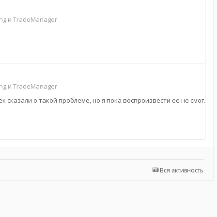
g и TradeManager
g и TradeManager
к сказали о такой проблеме, но я пока воспроизвести ее не смог.
Вся активность