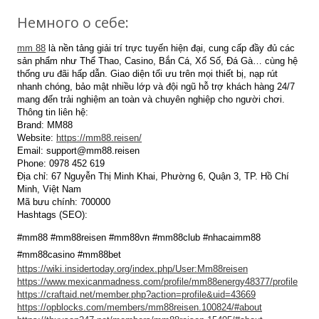
Немного о себе:
mm 88
 là nền tảng giải trí trực tuyến hiện đại, cung cấp đầy đủ các 
sản phẩm như Thể Thao, Casino, Bắn Cá, Xổ Số, Đá Gà… cùng hệ 
thống ưu đãi hấp dẫn. Giao diện tối ưu trên mọi thiết bị, nạp rút 
nhanh chóng, bảo mật nhiều lớp và đội ngũ hỗ trợ khách hàng 24/7 
mang đến trải nghiệm an toàn và chuyên nghiệp cho người chơi.
Thông tin liên hệ:
Brand: MM88
Website:
https://mm88.reisen/
Email: support@mm88.reisen
Phone: 0978 452 619
Địa chỉ: 67 Nguyễn Thị Minh Khai, Phường 6, Quận 3, TP. Hồ Chí 
Minh, Việt Nam
Mã bưu chính: 700000
Hashtags (SEO):
#mm88 #mm88reisen #mm88vn #mm88club #nhacaimm88 
#mm88casino #mm88bet
https://wiki.insidertoday.org/index.php/User:Mm88reisen
https://www.mexicanmadness.com/profile/mm88energy48377/profile
https://craftaid.net/member.php?action=profile&uid=43669
https://opblocks.com/members/mm88reisen.100824/#about