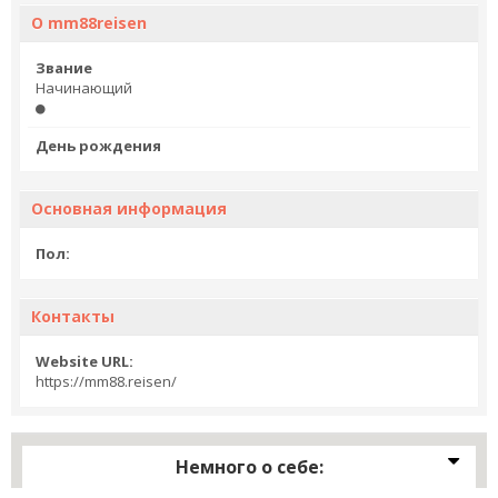
О mm88reisen
Звание
Начинающий
День рождения
Основная информация
Пол:
Контакты
Website URL:
https://mm88.reisen/
Немного о себе: