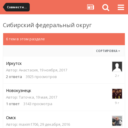
Совместные посылки YouCanBuy
Сибирский федеральный округ
6 тем в этом разделе
СОРТИРОВКА
Иркутск
Автор:
Анастасия
,
19 ноября, 2017
28
2
ответа
3925
просмотров
марта,
2024
Новокузнецк
Автор:
Таточка
,
19 мая, 2017
14
1
ответ
3143
просмотра
июня,
2017
Омск
Автор:
maxim1706
,
29 декабря, 2016