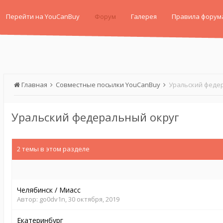
Перейти на YouCanBuy
Форум
Галерея
Правила форум
Главная
Совместные посылки YouCanBuy
Уральский феде
Уральский федеральный округ
2 темы в этом разделе
Челябинск / Миасс
Автор:
go0dv1n
,
30 октября, 2019
Екатеринбург