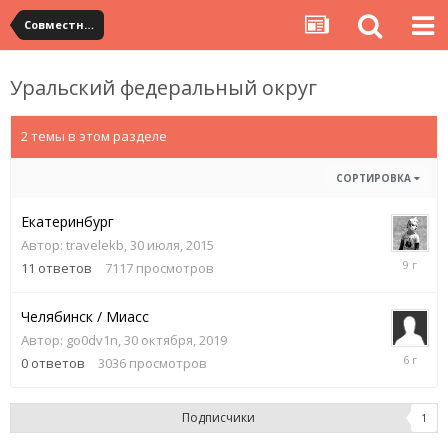
Совместные посылки YouCanBuy
Уральский федеральный округ
2 темы в этом разделе
СОРТИРОВКА
Екатеринбург
Автор:
travelekb
,
30 июля, 2015
5
11
ответов
7117
просмотров
августа,
2017
Челябинск / Миасс
Автор:
go0dv1n
,
30 октября, 2019
30
0
ответов
3036
просмотров
октября,
2019
Подписчики
1