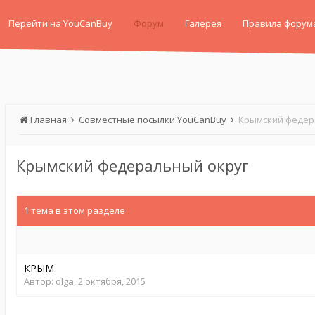
Перейти на YouCanBuy
Форум
Галерея
Правила форум
Главная
Совместные посылки YouCanBuy
Крымский федер
Крымский федеральный округ
1 тема в этом разделе
КРЫМ
Автор:
olga
,
2 октября, 2015