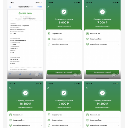
0
0
0