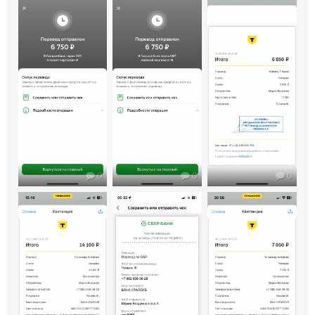
0
0
0