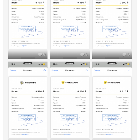
0
0
0