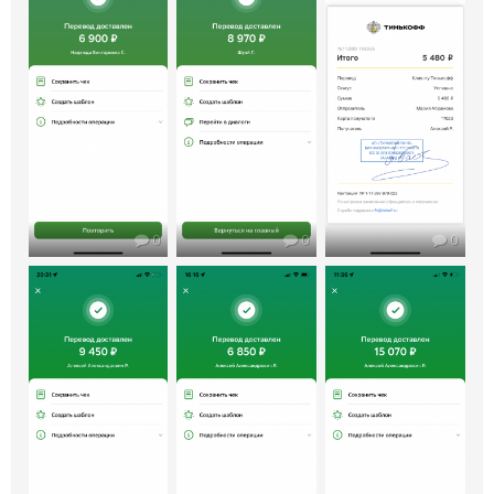
0
0
0