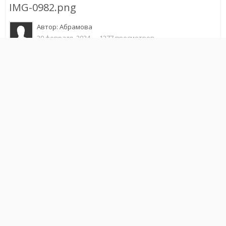
IMG-0982.png
Автор:
Абрамова
20 февраля, 2024
1277 просмотров
Другие изображения автора
Жалоба на изображение
Подписчики
0
ИЗ АЛЬБОМА
Пополнение
40 изображений
1 комментарий