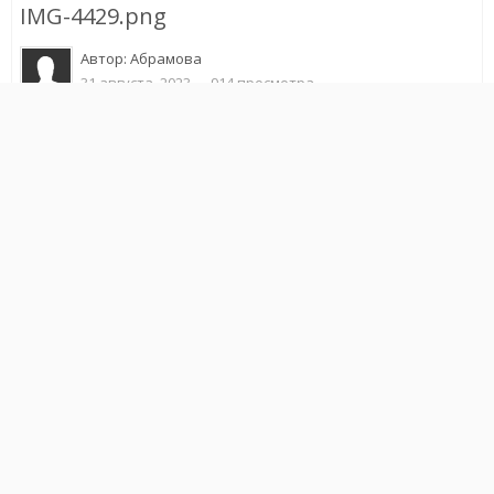
IMG-4429.png
Автор:
Абрамова
31 августа, 2023
914 просмотра
Другие изображения автора
Жалоба на изображение
Подписчики
0
ИЗ АЛЬБОМА
Пополнение
40 изображений
1 комментарий