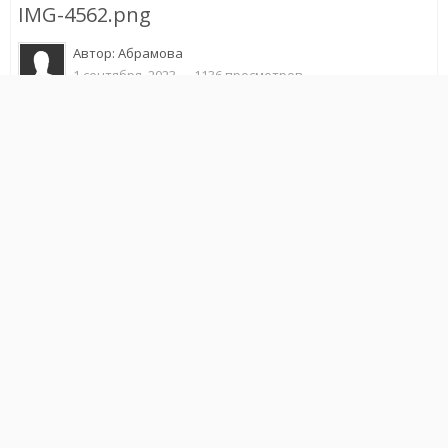
IMG-4562.png
Автор:
Абрамова
1 сентября, 2023
1136 просмотров
Другие изображения автора
Жалоба на изображение
Подписчики
0
ИЗ АЛЬБОМА
Пополнение
40 изображений
1 комментарий