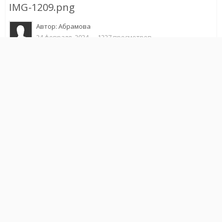
IMG-1209.png
Автор:
Абрамова
24 февраля, 2024
1227 просмотров
Другие изображения автора
Жалоба на изображение
Подписчики
0
ИЗ АЛЬБОМА
Пополнение
40 изображений
1 комментарий