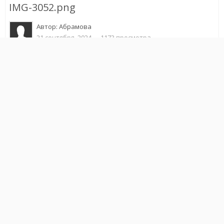
IMG-3052.png
Автор:
Абрамова
21 сентября, 2024
1173 просмотра
Другие изображения автора
Жалоба на изображение
Подписчики
0
ИЗ АЛЬБОМА
Пополнение
40 изображений
1 комментарий