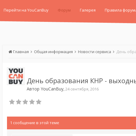
Перейти на YouCanBuy
Форум
Галерея
Правила форум
Главная
Общая информация
Новости сервиса
День обр
День образования КНР - выходн
Автор
YouCanBuy
,
24 сентября, 2016
1 сообщение в этой теме