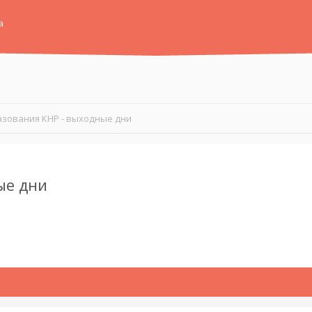
а
азования КНР - выходные дни
ые дни