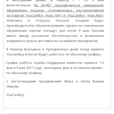
и выходными днями, в период с 1 по 9 мая
включительно
НЕ БУДЕТ производиться таможенное
оформление посылок, отправленных альтернативной
доставкой YouCanBuy (max.10кг) и YouCanBuy (max.40кг).
Упаковка и отгрузка посылок складом будут
производиться в обычном режиме, однако на таможенное
оформление партии попадут уже после 9 мая. Просим
иметь ввиду указанное обстоятельство и возможные
задержки в сроках доставки из-за майских праздников.
В период выходных и праздничных дней склад сервиса
YouCanBuy в Китае будет работать по обычному графику.
График работы службы поддержки клиентов сервиса: 1-3
мая и 9 мая 2017 года - выходные дни, в остальное время -
по обычному графику.
С наступающими праздниками! Мира и тепла Вашим
семьям.
YouCanBuy.