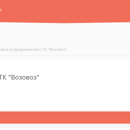
а
вка сотрудничества с ТК "Возовоз"
ТК "Возовоз"