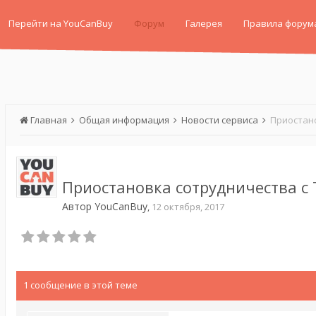
Перейти на YouCanBuy
Форум
Галерея
Правила форум
Главная
Общая информация
Новости сервиса
Приостано
Приостановка сотрудничества с 
Автор
YouCanBuy
,
12 октября, 2017
1 сообщение в этой теме