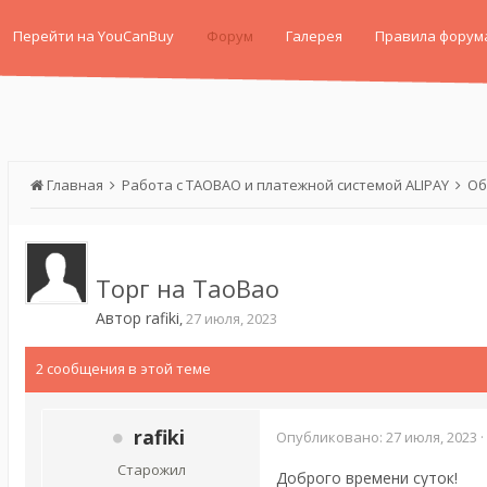
Перейти на YouCanBuy
Форум
Галерея
Правила форум
Главная
Работа с TAOBAO и платежной системой ALIPAY
Об
Торг на TaoBao
Автор
rafiki
,
27 июля, 2023
2 сообщения в этой теме
rafiki
Опубликовано:
27 июля, 2023
·
Старожил
Доброго времени суток!