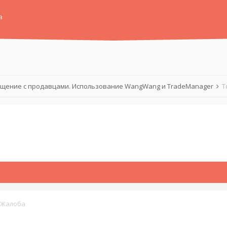
а
щение с продавцами. Использование WangWang и TradeManager
Т
Жалоба