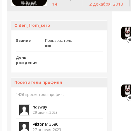
14
2 декабря, 2013
О den_from_serp
Звание
Пользователь
День
рождения
Посетители профиля
1426 просмотров профиля
nasway
29 июня, 2023
Viktoria13580
27 апреля, 2023