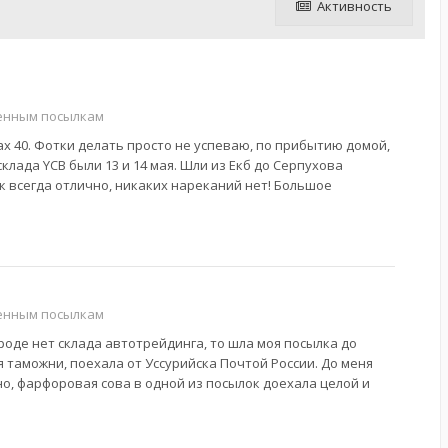
Активность
енным посылкам
 max 40. Фотки делать просто не успеваю, по прибытию домой,
лада YCB были 13 и 14 мая. Шли из Екб до Серпухова
ак всегда отлично, никаких нареканий нет! Большое
енным посылкам
роде нет склада автотрейдинга, то шла моя посылка до
я таможни, поехала от Уссурийска Почтой России. До меня
нно, фарфоровая сова в одной из посылок доехала целой и