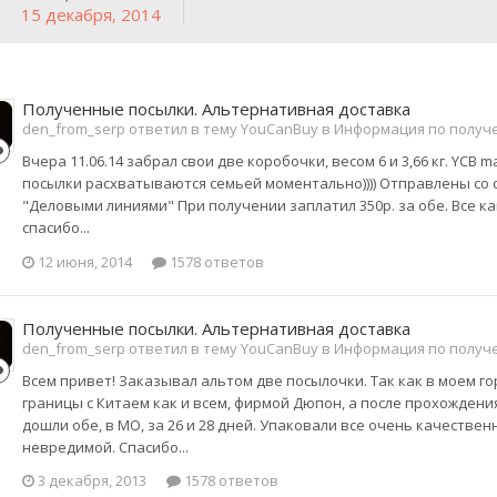
15 декабря, 2014
Полученные посылки. Альтернативная доставка
den_from_serp ответил в тему YouCanBuy в
Информация по получ
Вчера 11.06.14 забрал свои две коробочки, весом 6 и 3,66 кг. YCB
посылки расхватываются семьей моментально)))) Отправлены со ск
"Деловыми линиями" При получении заплатил 350р. за обе. Все к
спасибо...
12 июня, 2014
1578 ответов
Полученные посылки. Альтернативная доставка
den_from_serp ответил в тему YouCanBuy в
Информация по получ
Всем привет! Заказывал альтом две посылочки. Так как в моем го
границы с Китаем как и всем, фирмой Дюпон, а после прохождени
дошли обе, в МО, за 26 и 28 дней. Упаковали все очень качестве
невредимой. Спасибо...
3 декабря, 2013
1578 ответов