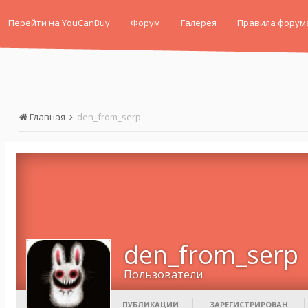
Перейти на YouCanBuy
Форум
Галерея
Правила форум
Главная
den_from_serp
den_from_serp
Пользователи
ПУБЛИКАЦИИ
ЗАРЕГИСТРИРОВАН