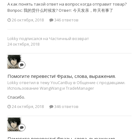
А как понять такой ответ на вопрос когда отправит товар?
Вопрос: 我的货什么时候发? Ответ: 今天发亲，昨天有事了
26 октября, 2018
346 ответов
Lokky
подписался на
Частичный возврат
24 октября, 2018
Помогите перевести! Фразы, слова, выражения.
Lokky ответил в тему YouCanBuy в
Общение с продавцами.
Использование WangWang и TradeManager
Спасибо.
24 октября, 2018
346 ответов
Помогите перевести! Фразы, слова, выражения.