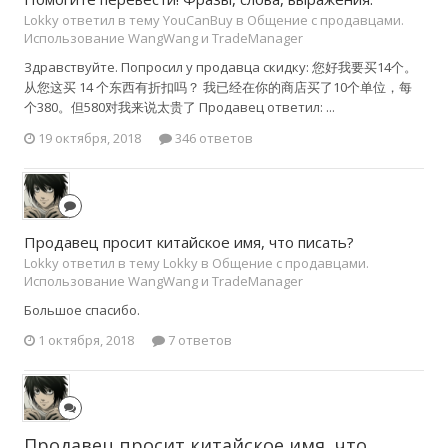
Lokky ответил в тему YouCanBuy в
Общение с продавцами.
Использование WangWang и TradeManager
Здравствуйте. Попросил у продавца скидку: 您好我要买14个。
从您这买 14 个东西有折扣吗？ 我已经在你的商店买了10个单位，每
个380。但580对我来说太贵了 Продавец ответил: ...
19 октября, 2018
346 ответов
Продавец просит китайское имя, что писать?
Lokky ответил в тему Lokky в
Общение с продавцами.
Использование WangWang и TradeManager
Большое спасибо.
1 октября, 2018
7 ответов
Продавец просит китайское имя, что