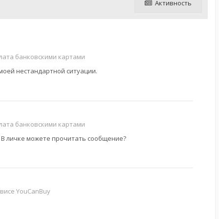
Активность
плата банковскими картами
 моей нестандартной ситуации.
плата банковскими картами
. В личке можете прочитать сообщение?
рвисе YouCanBuy