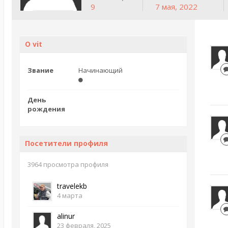
9
7 мая, 2022
О vit
Звание
Начинающий
День
рождения
Посетители профиля
3964 просмотра профиля
travelekb
4 марта
alinur
23 февраля, 2025