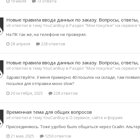
19 июля
73 ответа
Новые правила ввода данных по заказу. Вопросы, ответы,
vit ответил в тему YouCanBuy в
Раздел "Мои покупки" на сервисе
На ПК так же, на телефоне не проверял.
28 апреля
228 ответов
Новые правила ввода данных по заказу. Вопросы, ответы,
vit ответил в тему YouCanBuy в
Раздел "Мои покупки" на сервисе
Здравствуйте. У меня примерно 40 посылок на складе, там появи
посылки для отправки моно slow?
20 октября, 2025
228 ответов
Временная тема для общих вопросов
vit ответил в тему YouCanBuy в
О сервисе, сайте и форуме
Присоединяюсь. Тоже удобно было общаться через Скайп. Альте
21 мая, 2025
1250 ответов