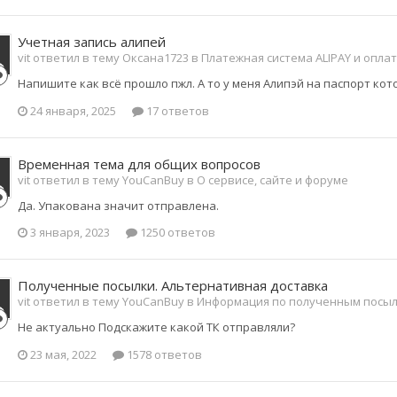
Учетная запись алипей
vit ответил в тему Оксана1723 в
Платежная система ALIPAY и опла
Напишите как всё прошло пжл. А то у меня Алипэй на паспорт котор
24 января, 2025
17 ответов
Временная тема для общих вопросов
vit ответил в тему YouCanBuy в
О сервисе, сайте и форуме
Да. Упакована значит отправлена.
3 января, 2023
1250 ответов
Полученные посылки. Альтернативная доставка
vit ответил в тему YouCanBuy в
Информация по полученным посы
Не актуально Подскажите какой ТК отправляли?
23 мая, 2022
1578 ответов