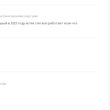
та банковскими картами
ый в 2023 году истёк ) Но всё работает если что.
лкам