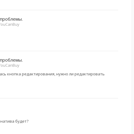
 проблемы.
 YouCanBuy
 проблемы.
 YouCanBuy
лась кнопка редактирования, нужно ли редактировать
рнатива будет?