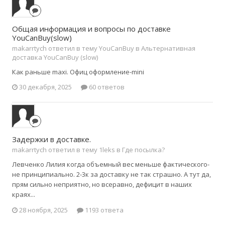
Общая информация и вопросы по доставке
YouCanBuy(slow)
makarrtych ответил в тему YouCanBuy в
Альтернативная
доставка YouCanBuy (slow)
Как раньше maxi. Офиц оформление-mini
30 декабря, 2025
60 ответов
Задержки в доставке.
makarrtych ответил в тему 1leks в
Где посылка?
Левченко Лилия когда объемный вес меньше фактического-
не принципиально. 2-3к за доставку не так страшно. А тут да,
прям сильно неприятно, но всеравно, дефицит в наших
краях...
28 ноября, 2025
1193 ответа