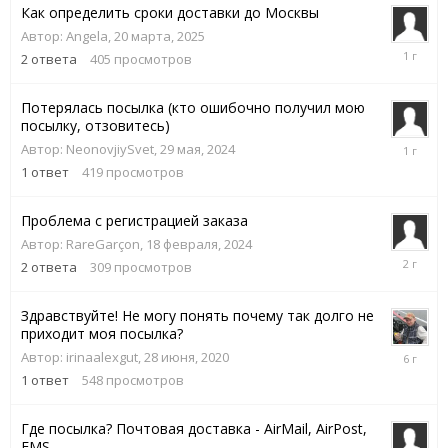
Как определить сроки доставки до Москвы
Автор:
Angela
,
20 марта, 2025
20
2
ответа
405
просмотров
марта,
2025
Потерялась посылка (кто ошибочно получил мою
посылку, отзовитесь)
6
Автор:
NeonovjiySvet
,
29 мая, 2024
сентября
1
ответ
419
просмотров
2024
Проблема с регистрацией заказа
Автор:
RareGarçon
,
18 февраля, 2024
19
2
ответа
309
просмотров
февраля,
2024
Здравствуйте! Не могу понять почему так долго не
приходит моя посылка?
28
Автор:
irinaalexgut
,
28 июня, 2020
июня,
1
ответ
548
просмотров
2020
Где посылка? Почтовая доставка - AirMail, AirPost,
EMS