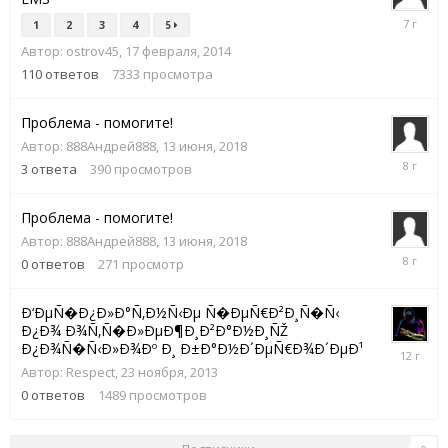
22
1
2
3
4
5
сентября
Автор:
ostrov45
,
17 февраля, 2014
2018
110
ответов
7333
просмотра
Проблема - помогите!
Автор:
888Андрей888
,
13 июня, 2018
14
3
ответа
390
просмотров
июня,
2018
Проблема - помогите!
Автор:
888Андрей888
,
13 июня, 2018
13
0
ответов
271
просмотр
июня,
2018
Ð‘ÐµÑ�Ð¿Ð»Ð°Ñ‚Ð½Ñ‹Ðµ Ñ�ÐµÑ€Ð²Ð¸Ñ�Ñ‹
Ð¿Ð¾ Ð¾Ñ‚Ñ�Ð»ÐµÐ¶Ð¸Ð²Ð°Ð½Ð¸ÑŽ
Ð¿Ð¾Ñ�Ñ‹Ð»Ð¾Ðº Ð¸ Ð±Ð°Ð½Ð´ÐµÑ€Ð¾Ð´ÐµÐ¹
23
ноября,
Автор:
Respect
,
23 ноября, 2013
2013
0
ответов
1489
просмотров