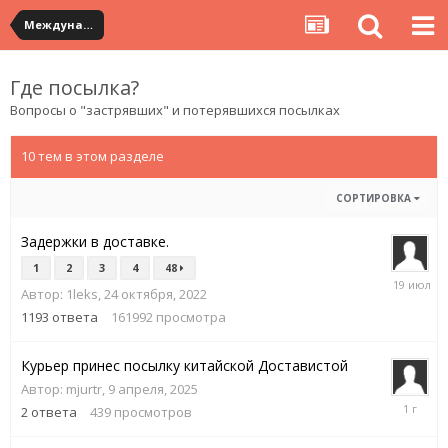
Международная доставка отправлений
Где посылка?
Вопросы о "застрявших" и потерявшихся посылках
10 тем в этом разделе
СОРТИРОВКА
Задержки в доставке.
1
2
3
4
48
19
Автор:
1leks
,
24 октября, 2022
июля
1193
ответа
161992
просмотра
Курьер принес посылку китайской Доставистой
Автор:
mjurtr
,
9 апреля, 2025
10
2
ответа
439
просмотров
апреля,
2025