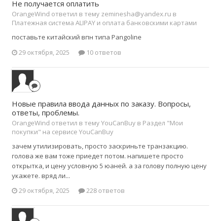
Не получается оплатить
OrangeWind ответил в тему zeminesha@yandex.ru в
Платежная система ALIPAY и оплата банковскими картами
поставьте китайский впн типа Pangoline
29 октября, 2025
10 ответов
Новые правила ввода данных по заказу. Вопросы,
ответы, проблемы.
OrangeWind ответил в тему YouCanBuy в
Раздел "Мои
покупки" на сервисе YouCanBuy
зачем утилизировать, просто заскриньте транзакцию.
голова же вам тоже приедет потом. напишете просто
открытка, и цену условную 5 юаней. а за голову полную цену
укажете. вряд ли...
29 октября, 2025
228 ответов