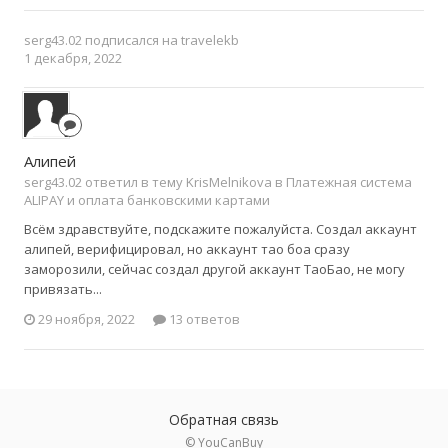
serg43.02
подписался на
travelekb
1 декабря, 2022
Алипей
serg43.02 ответил в тему KrisMelnikova в
Платежная система
ALIPAY и оплата банковскими картами
Всём здравствуйте, подскажите пожалуйста. Создал аккаунт
алипей, верифицировал, но аккаунт тао боа сразу
заморозили, сейчас создал другой аккаунт ТаоБао, не могу
привязать...
29 ноября, 2022
13 ответов
Обратная связь
© YouCanBuy