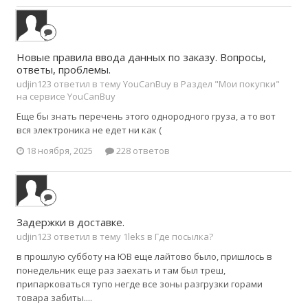
Новые правила ввода данных по заказу. Вопросы,
ответы, проблемы.
udjin123 ответил в тему YouCanBuy в
Раздел "Мои покупки"
на сервисе YouCanBuy
Еще бы знать перечень этого однородного груза, а то вот
вся электроника не едет ни как (
18 ноября, 2025
228 ответов
Задержки в доставке.
udjin123 ответил в тему 1leks в
Где посылка?
в прошлую субботу на ЮВ еще лайтово было, пришлось в
понедельник еще раз заехать и там был треш,
припарковаться тупо негде все зоны разгрузки горами
товара забиты....