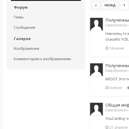
1
НАЗАД
Форум
Темы
Полученные
FalenDemon 
Сообщения
Наконец то м
Галерея
спасибо YCB
14 июня
Изображения
Комментарии к изображениям
Полученные
FalenDemon 
kROOT Это по
4 июня
Общая инф
FalenDemon 
YouCanBuy 
27 апреля