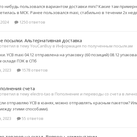
то нибудь пользовался вариантом доставки mini? Какие там примерно
ветилась в МСК. Ранее пользовался maxi, стабильно в течении 2х нед
 2024
1250 ответов
 посылки. Альтернативная доставка
ответил в тему YouCanBuy в
Информация по полученным посылкам
ки. YCB maxi 04.12 отправлена на упаковку (60 позиций) 08.12 упаков
 складе ПЭК в СПб
, 2023
1578 ответов
полнения счета
тветил в тему electro-tao в
Пополнение и переводы со счета в личн
сли отправляю YCB в юанях, можно отправлять красным пакетом? Или 
между этими способами).
, 2023
55 ответов
е товаров на склад. Вопросы, комментарии