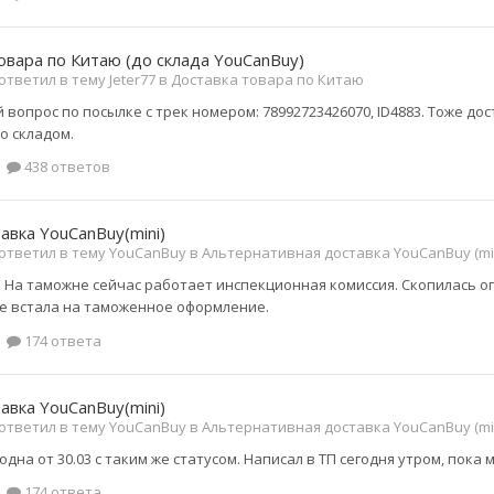
овара по Китаю (до склада YouCanBuy)
тветил в тему Jeter77 в
Доставка товара по Китаю
вопрос по посылке с трек номером: 78992723426070, ID4883. Тоже дос
о складом.
438 ответов
авка YouCanBuy(mini)
ответил в тему YouCanBuy в
Альтернативная доставка YouCanBuy (mi
: На таможне сейчас работает инспекционная комиссия. Скопилась 
е встала на таможенное оформление.
174 ответа
авка YouCanBuy(mini)
ответил в тему YouCanBuy в
Альтернативная доставка YouCanBuy (mi
одна от 30.03 с таким же статусом. Написал в ТП сегодня утром, пока 
174 ответа