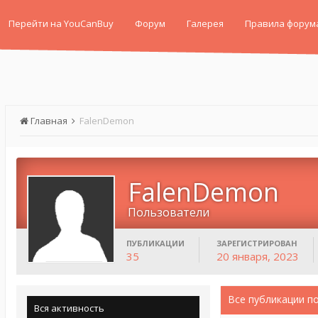
Перейти на YouCanBuy
Форум
Галерея
Правила форум
Главная
FalenDemon
FalenDemon
Пользователи
ПУБЛИКАЦИИ
ЗАРЕГИСТРИРОВАН
35
20 января, 2023
Все публикации п
Вся активность