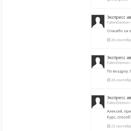
Экспресс а
FalenDemon 
Спасибо за 
26 сентябр
Экспресс а
FalenDemon 
По воздуху.
26 сентябр
Экспресс а
FalenDemon 
Алексей, при
Курс, способ
23 сентябр