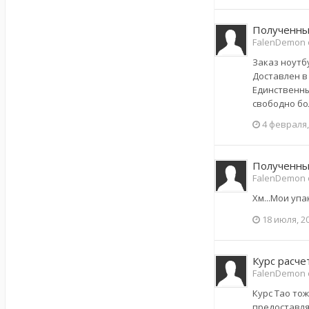
Полученные
FalenDemon 
Заказ ноутбу
Доставлен в 
Единственны
свободно бол
4 февраля,
Полученные
FalenDemon 
Хм...Мои упа
18 июля, 2
Курс расче
FalenDemon 
Курс Тао то
предоставля