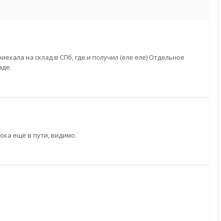
иехала на склад в СПб, где и получил (еле еле) Отдельное
аде.
ока ещё в пути, видимо.