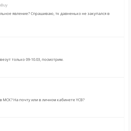
nBuy
альное явление? Спрашиваю, тк давненько не закупался в
везут только 09-10.03, посмотрим.
в МСК? На почту или в личном кабинете YCB?