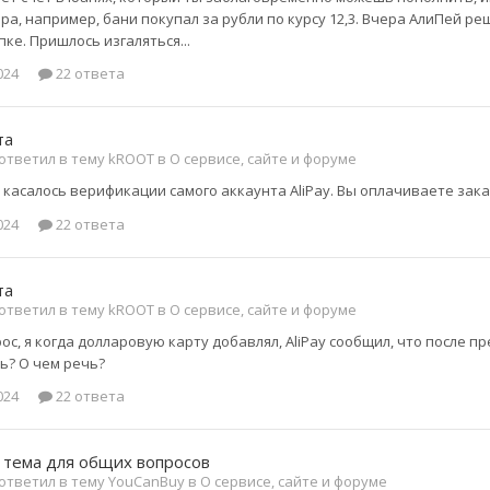
ера, например, бани покупал за рубли по курсу 12,3. Вчера АлиПей р
ке. Пришлось изгаляться...
024
22 ответа
та
ответил в тему kROOT в
О сервисе, сайте и форуме
о касалось верификации самого аккаунта AliPay. Вы оплачиваете зака
024
22 ответа
та
ответил в тему kROOT в
О сервисе, сайте и форуме
рос, я когда долларовую карту добавлял, AliPay сообщил, что после 
ь? О чем речь?
024
22 ответа
 тема для общих вопросов
ответил в тему YouCanBuy в
О сервисе, сайте и форуме