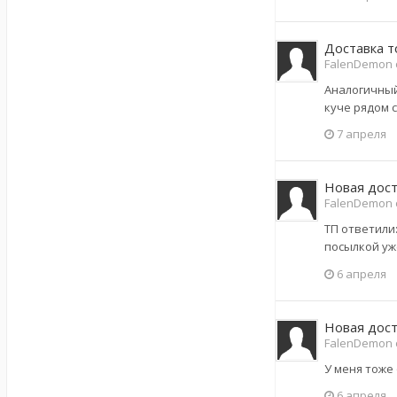
Доставка т
FalenDemon о
Аналогичный 
куче рядом с
7 апреля
Новая дост
FalenDemon 
ТП ответили
посылкой уж
6 апреля
Новая дост
FalenDemon 
У меня тоже 
6 апреля