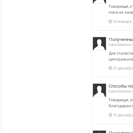
Товарищи, к
пока не зас
24 января,
Полученные
FalenDemon 
Для статисти
центральном
25 декабря
Способы по
FalenDemon о
Товарищи, е
благодарен 
15 декабря
Поступлени