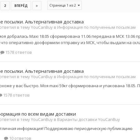
Страница 1 из 2
2
ВПЕРЁД
 посылки. Альтернативная доставка
ответил в тему YouCanBuy в
Информация по полученным посылкам
оя добралась Maxi 18.05 сформирована 11.06 передана в МСК 13.06 пр
, что оперативно дооформили отправку из МСК, чтобы выдали на скл
1578 ответов
 посылки. Альтернативная доставка
ответил в тему YouCanBuy в
Информация по полученным посылкам
хоже у вас быстро. Моя maxi 59кг сформирована и упакована 18.05. П
1578 ответов
ормация по всем видам доставки
ответил в тему YouCanBuy в
Варианты доставки YouCanBuy
отличная информация! Поддерживаю периодическую публикацию
10 ответов