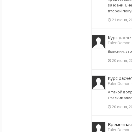
за юани. Вч
второй покуп
21 июня, 2
Курс расче
FalenDemon 
Выяснил, эт
20 июня, 2
Курс расче
FalenDemon 
А такой воп
Сталкивалис
20 июня, 2
Временная
FalenDemon 