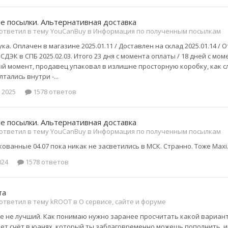
 посылки. Альтернативная доставка
ответил в тему YouCanBuy в
Информация по полученным посылкам
ка. Оплачен в магазине 2025.01.11 / Доставлен на склад 2025.01.14 / О
СДЭК в СПБ 2025.02.03. Итого 23 дня с момента оплаты / 18 дней с мо
й момент, продавец упаковал в излишне просторную коробку, как сл
тались внутри -...
 2025
1578 ответов
 посылки. Альтернативная доставка
ответил в тему YouCanBuy в
Информация по полученным посылкам
кованные 04.07 пока никак не засветились в МСК. Странно. Тоже Maxi
024
1578 ответов
та
ответил в тему kROOT в
О сервисе, сайте и форуме
же не лучший. Как понимаю нужно заранее просчитать какой вариант
ет счёт в юанях, который ты заблаговременно можешь пополнить, и