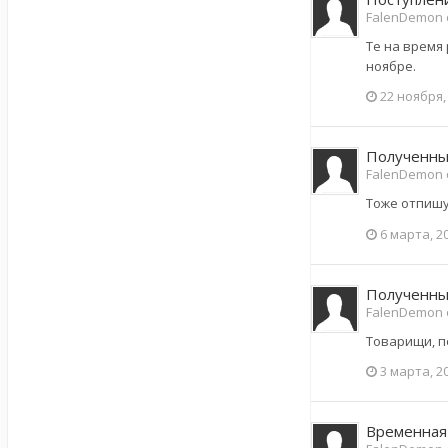
FalenDemon 
Те на время
ноябре.
22 ноября,
Полученные
FalenDemon 
Тоже отпишус
6 марта, 2
Полученные
FalenDemon 
Товарищи, п
3 марта, 2
Временная