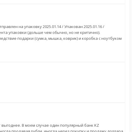
тправлен на упаковку 2025.01.14 / Упакован 2025.01.16 /
мента упаковки (дольше чем обычно, но не критично).
едствие подарки (сумка, мышка, коврик) и коробка с ноутбуком
.
 выгоднее. В моем случае один популярный банк KZ
ногда продавая рубли, иногда через покупку и продажу доллара