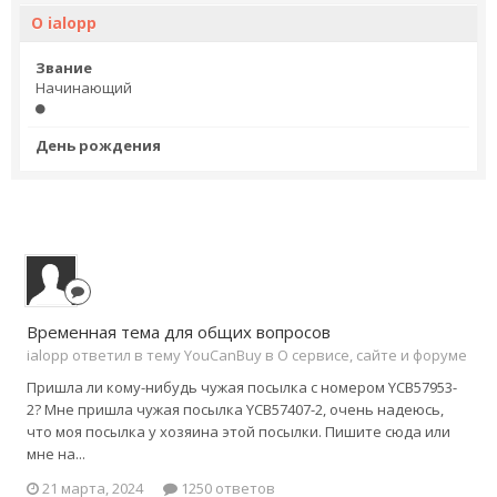
О ialopp
Звание
Начинающий
День рождения
Временная тема для общих вопросов
ialopp ответил в тему YouCanBuy в
О сервисе, сайте и форуме
Пришла ли кому-нибудь чужая посылка с номером YCB57953-
2? Мне пришла чужая посылка YCB57407-2, очень надеюсь,
что моя посылка у хозяина этой посылки. Пишите сюда или
мне на...
21 марта, 2024
1250 ответов