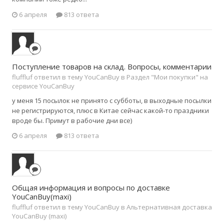
6 апреля
813 ответа
Поступление товаров на склад. Вопросы, комментарии
fluffluf ответил в тему YouCanBuy в
Раздел "Мои покупки" на
сервисе YouCanBuy
у меня 15 посылок не принято с субботы, в выходные посылки
не регистрируются, плюс в Китае сейчас какой-то праздники
вроде бы. Примут в рабочие дни все)
6 апреля
813 ответа
Общая информация и вопросы по доставке
YouCanBuy(maxi)
fluffluf ответил в тему YouCanBuy в
Альтернативная доставка
YouCanBuy (maxi)