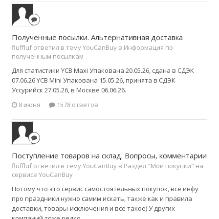
Полученные посылки. Альтернативная доставка
fluffluf ответил в тему YouCanBuy в
Информация по
полученным посылкам
Для статистики YCB Maxi Упакована 20.05.26, сдана в СДЭК
07.06.26 YCB Mini Упакована 15.05.26, принята в СДЭК
Уссурийск 27.05.26, в Москве 06.06.26.
8 июня
1578 ответов
Поступление товаров на склад. Вопросы, комментарии
fluffluf ответил в тему YouCanBuy в
Раздел "Мои покупки" на
сервисе YouCanBuy
Потому что это сервис самостоятельных покупок, все инфу
про праздники нужно самим искать, также как и правила
доставки, товары-исключения и все такое) У других
компаний тоже редко...