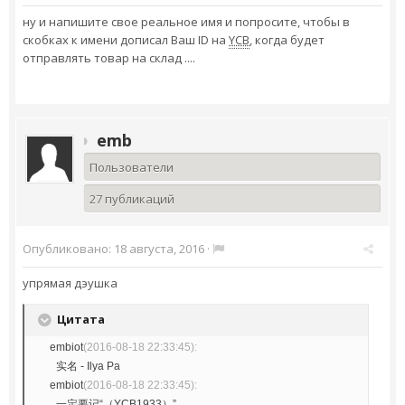
ну и напишите свое реальное имя и попросите, чтобы в
скобках к имени дописал Ваш ID на
YCB
, когда будет
отправлять товар на склад ....
emb
Пользователи
27 публикаций
Опубликовано:
18 августа, 2016
·
упрямая дэушка
Цитата
embiot
(2016-08-18 22:33:45):
实名 - Ilya Pa
embiot
(2016-08-18 22:33:45):
一定要记“（
YCB
1933）”