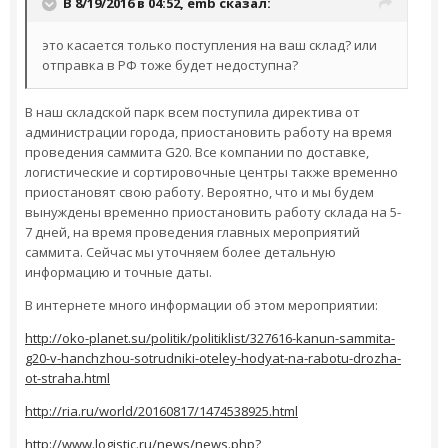
В 8/19/2016 в 04:52,
emb
сказал:
это касается только поступления на ваш склад? или
отправка в РФ тоже будет недоступна?
В наш складской парк всем поступила директива от
администрации города, приостановить работу на время
проведения саммита G20. Все компании по доставке,
логистические и сортировочные центры также временно
приостановят свою работу. Вероятно, что и мы будем
вынуждены временно приостановить работу склада на 5-
7 дней, на время проведения главных мероприятий
саммита. Сейчас мы уточняем более детальную
информацию и точные даты.
В интернете много информации об этом мероприятии:
http://oko-planet.su/politik/politiklist/327616-kanun-sammita-
g20-v-hanchzhou-sotrudniki-oteley-hodyat-na-rabotu-drozha-
ot-straha.html
http://ria.ru/world/20160817/1474538925.html
http://www.logistic.ru/news/news.php?