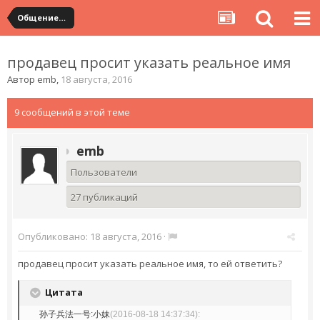
Общение с продавцами. Использование WangWang и TradeManager
продавец просит указать реальное имя
Автор
emb
,
18 августа, 2016
9 сообщений в этой теме
emb
Пользователи
27 публикаций
Опубликовано:
18 августа, 2016
·
продавец просит указать реальное имя, то ей ответить?
Цитата
孙子兵法一号:小妹
(2016-08-18 14:37:34):