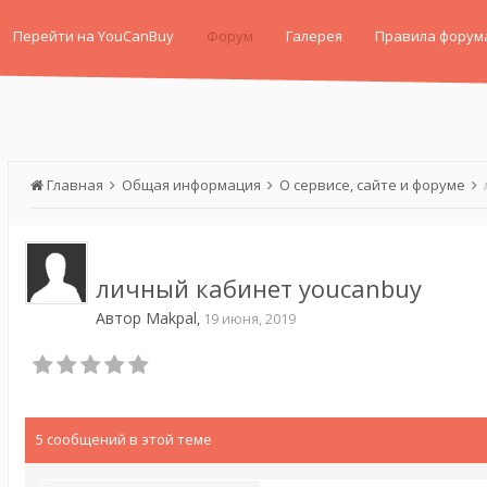
Перейти на YouCanBuy
Форум
Галерея
Правила форум
Главная
Общая информация
О сервисе, сайте и форуме
личный кабинет youcanbuy
Автор
Makpal
,
19 июня, 2019
5 сообщений в этой теме