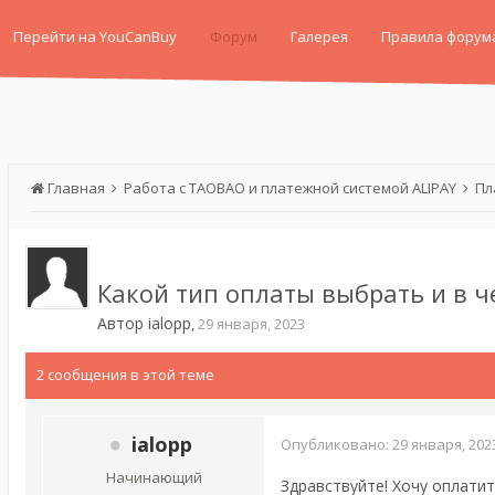
Перейти на YouCanBuy
Форум
Галерея
Правила форум
Главная
Работа с TAOBAO и платежной системой ALIPAY
Пл
Какой тип оплаты выбрать и в ч
Автор
ialopp
,
29 января, 2023
2 сообщения в этой теме
ialopp
Опубликовано:
29 января, 202
Начинающий
Здравствуйте! Хочу оплати