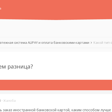
а
атежная система ALIPAY и оплата банковскими картами
Какой тип 
ем разница?
3
·
Жалоба
ть заказ иностранной банковской картой, каким способом лучш