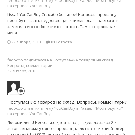
fedoccio ответил в тему YouCanBuy в
Раздел "Мои покупки"
на сервисе YouCanBuy
Lissa1,YouCanBuy Спасибо большое! Написала продавцу
просьбу выслать недостающие книжки, оказывается я не
заметила его сообщение в вэнг-вэнг. Там он спрашивал
меня...
22 января, 2018
813 ответа
fedoccio
подписался на
Поступление товаров на склад.
Вопросы, комментарии
22 января, 2018
Поступление товаров на склад. Вопросы, комментарии
fedoccio ответил в тему YouCanBuy в
Раздел "Мои покупки"
на сервисе YouCanBuy
Добрый день! Несколько дней назад я сделала заказ 2-х
лотов с книгами у одного продавца. - лот из 5-ти книг (номер
на складе 61900010) - лот из 2-х книг Продавец выслал мне оба