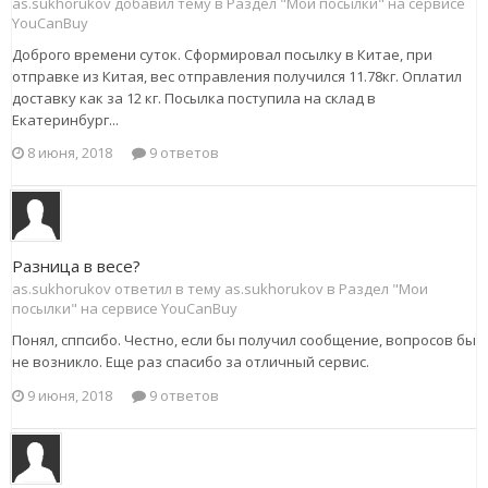
as.sukhorukov добавил тему в
Раздел "Мои посылки" на сервисе
YouCanBuy
Доброго времени суток. Сформировал посылку в Китае, при
отправке из Китая, вес отправления получился 11.78кг. Оплатил
доставку как за 12 кг. Посылка поступила на склад в
Екатеринбург...
8 июня, 2018
9 ответов
Разница в весе?
as.sukhorukov ответил в тему as.sukhorukov в
Раздел "Мои
посылки" на сервисе YouCanBuy
Понял, сппсибо. Честно, если бы получил сообщение, вопросов бы
не возникло. Еще раз спасибо за отличный сервис.
9 июня, 2018
9 ответов