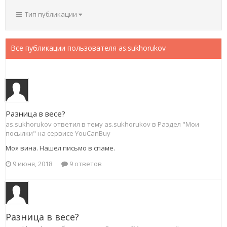
Тип публикации
Все публикации пользователя as.sukhorukov
Разница в весе?
as.sukhorukov ответил в тему as.sukhorukov в
Раздел "Мои
посылки" на сервисе YouCanBuy
Моя вина. Нашел письмо в спаме.
9 июня, 2018
9 ответов
Разница в весе?