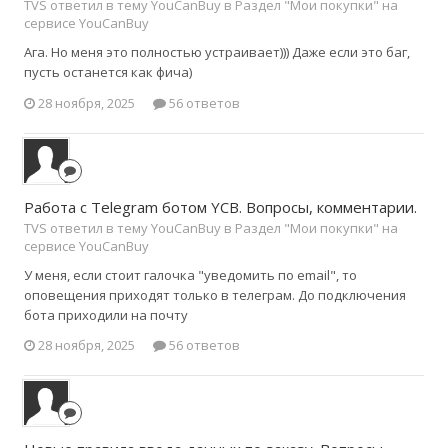
TVS ответил в тему YouCanBuy в
Раздел "Мои покупки" на
сервисе YouCanBuy
Ага. Но меня это полностью устраивает))) Даже если это баг,
пусть останется как фича)
28 ноября, 2025
56 ответов
Работа с Telegram ботом YCB. Вопросы, комментарии.
TVS ответил в тему YouCanBuy в
Раздел "Мои покупки" на
сервисе YouCanBuy
У меня, если стоит галочка "уведомить по email", то
оповещения приходят только в телеграм. До подключения
бота приходили на почту
28 ноября, 2025
56 ответов