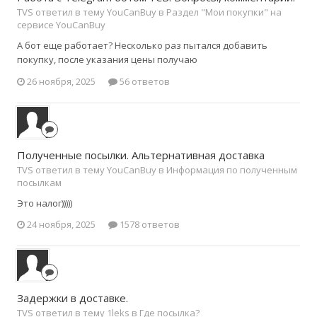
TVS ответил в тему YouCanBuy в
Раздел "Мои покупки" на
сервисе YouCanBuy
А бот еще работает? Несколько раз пытался добавить
покупку, после указания цены получаю
26 ноября, 2025
56 ответов
Полученные посылки. Альтернативная доставка
TVS ответил в тему YouCanBuy в
Информация по полученным
посылкам
Это налог)))))
24 ноября, 2025
1578 ответов
Задержки в доставке.
TVS ответил в тему 1leks в
Где посылка?