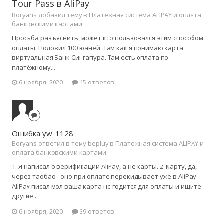
Tour Pass в AliPay
Boryans добавил тему в
Платежная система ALIPAY и оплата
банковскими картами
Просьба разъяснить, может кто пользовался этим способом
оплаты. Положил 100 юаней. Там как я понимаю карта
виртуальная Банк Сингапура. Там есть оплата по
платёжному...
6 ноября, 2020
15 ответов
Ошибка yw_1128
Boryans ответил в тему bepluy в
Платежная система ALIPAY и
оплата банковскими картами
1. Я написал о верификации AliPay, а не карты. 2. Карту, да,
через таобао - оно при оплате перекидывает уже в AliPay.
AliPay писал мол ваша карта не годится для оплаты и ищите
другие...
6 ноября, 2020
39 ответов