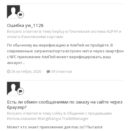
Ошибка yw_1128
Boryans ответил в тему bepluy в
Платежная система ALIPAY и
оплата банковскими картами
По обычному вы верификацию в АлиПей не пройдёте. В
современные загранпаспорта встроен чип и через смартфон
с NFC приложение АлиПей может верифицировать ваш
аккаунт...
26 октября, 2020
39 ответов
Есть ли обмен сообщениями по заказу на сайте через
браузер?
Boryans ответил в тему Lokky в
Общение с продавцами.
Использование WangWang и TradeManager
Может кто знает приложение для mac os? Пытался