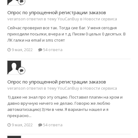
Опрос по упрощенной регистрации заказов
veranson ответил в тему YouCanBuy в
Новости сервиса
Сейчас проверил все так. Тогда сие баг. У меня сегодня
приходили посылки, вчера и т.д. Писем 0 целых 0 десятых. В
ЛК галки на email и sms стоят
9 мая, 2022
54 ответа
Опрос по упрощенной регистрации заказов
veranson ответил в тему YouCanBuy в
Новости сервиса
1) даже не знал про эту опцию. Поставил плагин на хром и
давно вручную ничего не делаю. Говорю же люблю
автоматизацию) 3) Ни в чем. Я варианты нашел и я
прекрасно...
9 мая, 2022
54 ответа