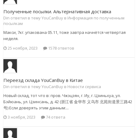
Полученные посылки. Альтернативная доставка
Din ответил в тему YouCanBuy в
Информация по полученным
посылкам
Макси, 7кг. упакована 05.11, тоже завтра начнётся четвертая
неделя.
25 ноября, 2023
1578 ответов
Переезд склада YouCanBuy в Китае
Din ответил в тему YouCanBuy в
Новости сервиса
Новый склад, тот что в: пров. Чжэцзян, г. Иу, г. Цзиньхуа, ул.
Бэйюань, ул. Цзинсань, д. 42 (浙江省 金华市 义乌市 北苑街道景三路42
号) Если доверять этим данным:...
3 ноября, 2023
74 ответа