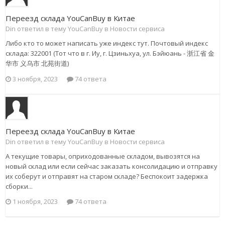
Переезд склада YouCanBuy в Китае
Din ответил в тему YouCanBuy в
Новости сервиса
Либо кто то может написать уже индекс тут. Почтовый индекс
склада: 322001 (Тот что в г. Иу, г. Цзиньхуа, ул. Бэйюань - 浙江省 金
华市 义乌市 北苑街道)
3 ноября, 2023
74 ответа
Переезд склада YouCanBuy в Китае
Din ответил в тему YouCanBuy в
Новости сервиса
А текущие товары, оприходованные складом, вывозятся на
новый склад или если сейчас заказать консолидацию и отправку
их соберут и отправят на старом складе? Беспокоит задержка
сборки...
1 ноября, 2023
74 ответа