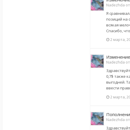
Nadezhda от
Я сравнивала
позиций на с
всякая мелоч
Спасибо, что 
2 марта, 2
Изменение
Nadezhda от
Здравствуйте
0,7$ также к
выгодней. Т
ввести прави
2 марта, 2
Пополнени
Nadezhda от
Здравствуйт