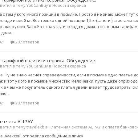
ветил в тему YouCanBuy в
Новости сервиса
 с тем у кого много позиций в посылке. Просто я не знаю, может ту
кладе и вес 8 кг. Вес только одной позиции 1,2 кг(сапоги ), а остальны
ь для кухни). За всё это за услуги склада я должна по новым тарифам 
дали...
021
207 ответов
 тарифной политики сервиса. Обсуждение.
ветил в тему YouCanBuy в
Новости сервиса
. Ну не знаю насчёт справедливости, если в посылке одно платье допу
ак и тот у кого в посылке множество мелочевки, пусть даже оприходо
ак в чем же покупатель одного платья увеличивает трудозатраты ск
ло...
021
207 ответов
е счета ALIPAY
ветил в тему travelekb в
Платежная система ALIPAY и оплата банков
е. Алексей, отправила сообщение в личку