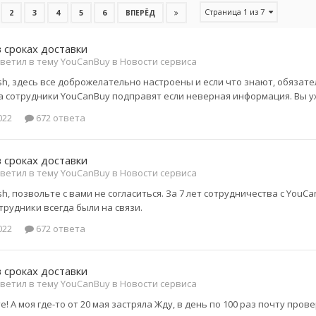
Страница 1 из 7
2
3
4
5
6
ВПЕРЁД
 сроках доставки
ветил в тему YouCanBuy в
Новости сервиса
, здесь все доброжелательно настроены и если что знают, обязател
а сотрудники YouCanBuy подправят если неверная информация. Вы уж
022
672 ответа
 сроках доставки
ветил в тему YouCanBuy в
Новости сервиса
, позвольте с вами не согласиться. За 7 лет сотрудничества с YouC
трудники всегда были на связи.
022
672 ответа
 сроках доставки
ветил в тему YouCanBuy в
Новости сервиса
! А моя где-то от 20 мая застряла Жду, в день по 100 раз почту пров