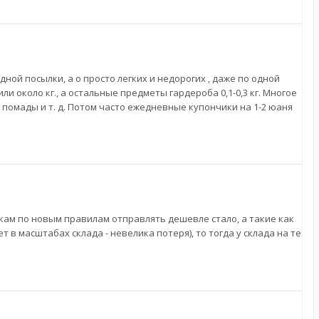
ной посылки, а о просто легких и недорогих , даже по одной
или около кг., а остальные предметы гардероба 0,1-0,3 кг. Многое
 помады и т. д. Потом часто ежедневные купончики на 1-2 юаня
кам по новым правилам отправлять дешевле стало, а такие как
 в масштабах склада - невелика потеря), то тогда у склада на те