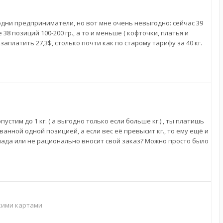
т одни предприниматели, но вот мне очень невыгодно: сейчас 39
е 38 позиций 100-200 гр., а то и меньше ( кофточки, платья и
заплатить 27,3$, столько почти как по старому тарифу за 40 кг.
стим до 1 кг. ( а выгодно только если больше кг.) , ты платишь
ванной одной позицией, а если вес её превысит кг., то ему ещё и
лада или не рационально вносит свой заказ? Можно просто было
скими картами