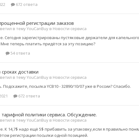
022
672 ответа
упрощенной регистрации заказов
ветил в тему YouCanBuy в
Новости сервиса
е. Сегодня зарегистрированы пустяковые держатели для капельного п
 Мне теперь платить придётся за эту позицию?
54 ответа
 сроках доставки
ветил в тему YouCanBuy в
Новости сервиса
 Подскажите, посылка YCB10 - 32890/10/07 уже в России? Спасибо.
 2021
672 ответа
 тарифной политики сервиса. Обсуждение.
ветил в тему YouCanBuy в
Новости сервиса
. К 14,7$ надо ещё 5$ прибавить за упаковку,если я правильно поня
учётом регистрации посылки одной позицией.