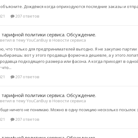
 объясните. Дождёмся когда оприходуются последние заказы и отпр
021
207 ответов
 тарифной политики сервиса. Обсуждение.
ветил в тему YouCanBuy в
Новости сервиса
орю, что только для предпринимателей выгодно. Я не закупаю партии
выбираешь: вот у этого продавца формочка дешевле, а у этого лопат
продавца подходящего размера или фасона. А когда приходят в одной 
что...
021
207 ответов
 тарифной политики сервиса. Обсуждение.
ветил в тему YouCanBuy в
Новости сервиса
ообще ничего не понимаю. Можно в одну позицию несколько посылок
021
207 ответов
 тарифной политики сервиса. Обсуждение.