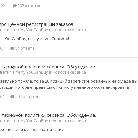
2021
207 ответов
упрощенной регистрации заказов
ветил в тему YouCanBuy в
Новости сервиса
е. YouCanBuy, вы лучшие! Спасибо!
021
54 ответа
 тарифной политики сервиса. Обсуждение.
ветил в тему YouCanBuy в
Новости сервиса
равильно поняла, то за 28 позиций зарегистрированных на складе вы
 позиции, которые превышают кг. могут немного скомпенсировать.
021
207 ответов
 тарифной политики сервиса. Обсуждение.
ветил в тему YouCanBuy в
Новости сервиса
о же не наши методы воспитания