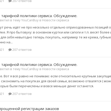
021
207 ответов
 тарифной политики сервиса. Обсуждение.
ветил в тему YouCanBuy в
Новости сервиса
 тут речь идёт не про несколько отдельно оприходованных позиций од
ке. Я про бытовуху: в основном куртки или сапоги и т.п. весят более 
 для себя невыгодно теперь покупать, например те же крема, губные
но на...
021
207 ответов
 тарифной политики сервиса. Обсуждение.
ветил в тему YouCanBuy в
Новости сервиса
е. Вот я всё равно не понимаю: если относительно крупным закупщи
сэкономить на покупках для своей семьи, возможно отвалятся ( может
торые были перечислены и вовсе меньше денег останется.
021
207 ответов
упрощенной регистрации заказов