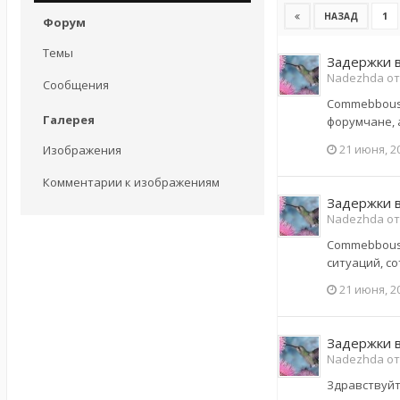
1
НАЗАД
Форум
Темы
Задержки в
Nadezhda от
Сообщения
Commebboush
Галерея
форумчане, 
21 июня, 2
Изображения
Комментарии к изображениям
Задержки в
Nadezhda от
Commebboush
ситуаций, со
21 июня, 2
Задержки в
Nadezhda от
Здравствуйте