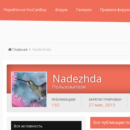
Перейти на YouCanBuy
Форум
Галерея
Правила форум
Главная
Nadezhda
Nadezhda
Пользователи
ПУБЛИКАЦИИ
ЗАРЕГИСТРИРОВАН
192
27 мая, 2015
Все публикации п
Вся активность