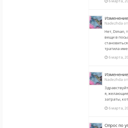
6 марта, 2
Изменение
Nadezhda от
Нет, Diman,
вещи в посыл
становиться
тратила имен
6 марта, 2
Изменение
Nadezhda от
Здравствуйт
я, желающие 
затраты, ко
6 марта, 2
Опрос по 