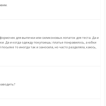
авим.
 формочек для выпечки или силиконовых лопаток для теста. Да и
ки. Да и когда одежду покупаешь: платье понравилось, а юбки
посылке то иногда так и заносила, но часто разделяла, каюсь,
 заводить?