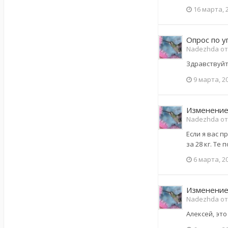
16 марта, 
Опрос по 
Nadezhda от
Здравствуйт
9 марта, 2
Изменение
Nadezhda от
Если я вас п
за 28 кг. Те
6 марта, 2
Изменение
Nadezhda от
Алексей, эт