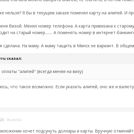
ке нельзя? Я бы в текущем заказе поменял карту на алипей. И 
еня Визой. Менял номер телефона. А карта привязана к старому
одит на старый номер........ А поменять номер в интернет-банкинг
ня сделана. На маму. А маму тащить в Минск не вариант. В обще
rru
сказал:
оплаты "алипей" (всегда меняя на визу)
аюсь, что такое возможно. Если указать алипей, оно же и валюту
23
·
Жалоба
риложении хочет подсунуть доллары и карты. Вручную отменяйте