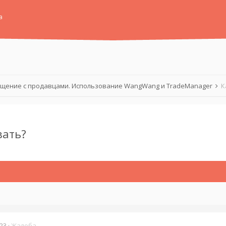
а
щение с продавцами. Использование WangWang и TradeManager
К
вать?
23
·
Жалоба