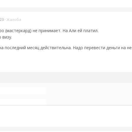
23
·
Жалоба
о (мастеркард) не принимает. На Али ей платил.
 визу.
она последний месяц действительна. Надо перевести деньги на не