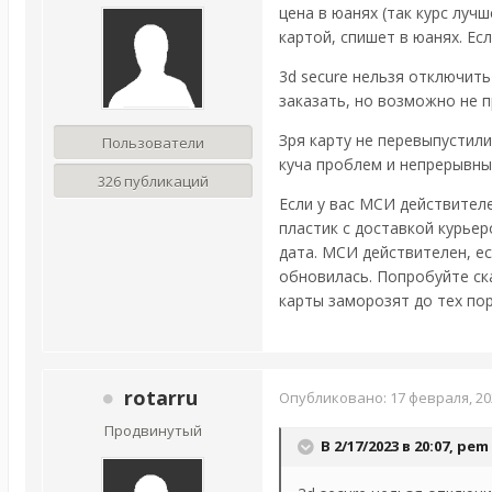
цена в юанях (так курс луч
картой, спишет в юанях. Ес
3d secure нельзя отключить
заказать, но возможно не п
Зря карту не перевыпустили
Пользователи
куча проблем и непрерывные
326 публикаций
Если у вас МСИ действителе
пластик с доставкой курье
дата. МСИ действителен, ес
обновилась. Попробуйте ска
карты заморозят до тех пор
rotarru
Опубликовано:
17 февраля, 20
Продвинутый
В 2/17/2023 в 20:07,
pem