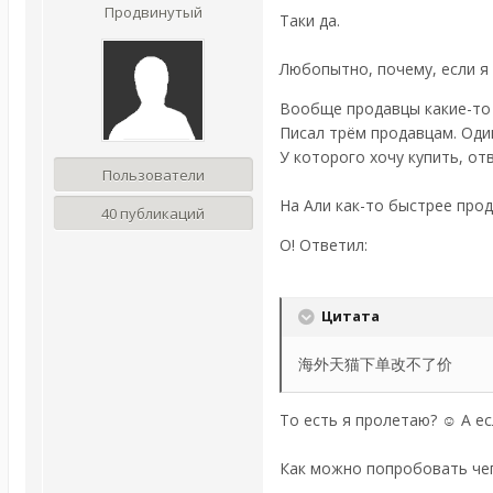
Продвинутый
Таки да.
Любопытно, почему, если я 
Вообще продавцы какие-то
Писал трём продавцам. Оди
У которого хочу купить, от
Пользователи
На Али как-то быстрее про
40 публикаций
О! Ответил:
Цитата
海外天猫下单改不了价
То есть я пролетаю? ☺ А ес
Как можно попробовать чег