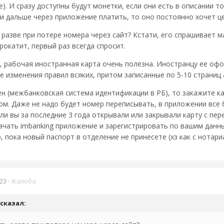
ше). И сразу доступны будут монетки, если они есть в описании т
ли дальше через приложение платить, то оно постоянно хочет ц
 разве при потере номера через сайт? Кстати, его спрашивает 
рокатит, первый раз всегда спросит.
, рабочая иностранная карта очень полезна. Иностранцу ее офо
 изменения правил всяких, притом записанные по 5-10 страниц а
н (межбанковская система идентификации в РБ), то закажите ка
ром. Даже не надо будет номер переписывать, в приложении все
ли вы за последние 3 года открывали или закрывали карту с пере
чать imbanking приложение и зарегистрировать по вашим данным
, пока новый паспорт в отделение не принесете (хз как с нотар
23
·
Жалоба
сказал: