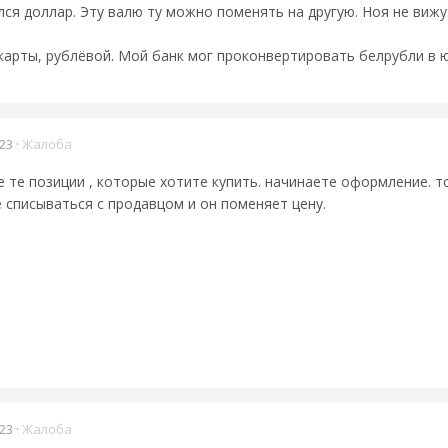
я доллар. Эту валю ту можно поменять на другую. Ноя не вижу 
 карты, рублёвой. Мой банк мог проконвертировать белрубли в 
23
·
Жалоба
 те позиции , которые хотите купить. начинаете оформление. т
 списываться с продавцом и он поменяет цену.
23
·
Жалоба