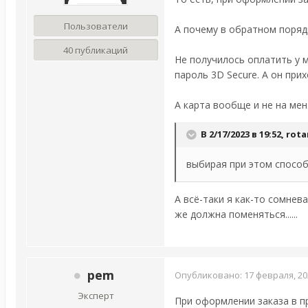
Пользователи
А почему в обратном поряд
40 публикаций
Не получилось оплатить у м
пароль 3D Secure. А он прих
А карта вообще и не на ме
В 2/17/2023 в 19:52,
rota
выбирая при этом способ 
А всё-таки я как-то сомнев
же должна поменяться......
pem
Опубликовано:
17 февраля, 20
Эксперт
При оформлении заказа в п