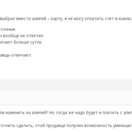
выбрал вместо алипей – карту, я не могу оплатить счёт в юанях
 сонные.
н вообще не ответил.
вечает больше суток.
давцы отвечают.
ли изменить на алипей? Но тогда же надо будет и платить с али
о=нить сделать, чтоб продавце получил возможность уменьшит