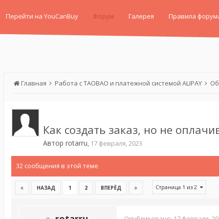
Перейти на YouCanBuy
Форум
Галерея
Правила форум
Главная
Работа с TAOBAO и платежной системой ALIPAY
Об
Как создать заказ, но не оплачи
Автор
rotarru
,
17 февраля, 2023
32 сообщения в этой теме
Страница 1 из 2
1
2
НАЗАД
ВПЕРЁД
rotarru
Опубликовано:
17 февраля, 20