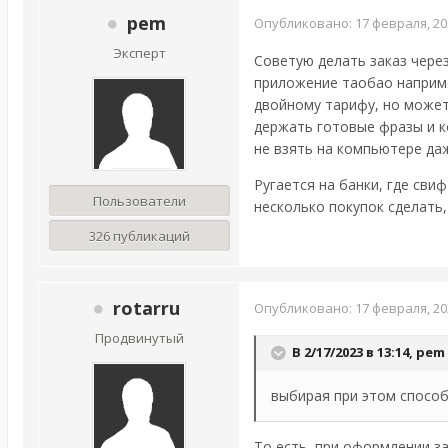
pem
Опубликовано:
17 февраля, 20
Эксперт
Советую делать заказ через
приложение таобао например
двойному тарифу, но может 
держать готовые фразы и ко
не взять на компьютере даж
Ругается на банки, где сви
Пользователи
несколько покупок сделать,
326 публикаций
rotarru
Опубликовано:
17 февраля, 20
Продвинутый
В 2/17/2023 в 13:14,
pem
выбирая при этом способ 
То есть, при оформлении за