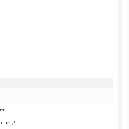
.
пей?
ь цену?