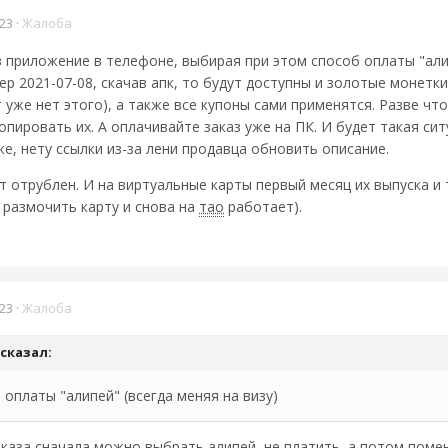
23
·
Жалоба
 приложение в телефоне, выбирая при этом способ оплаты "алип
 2021-07-08, скачав апк, то будут доступны и золотые монетки
уже нет этого), а также все купоны сами применятся. Разве чт
пировать их. А оплачивайте заказ уже на ПК. И будет такая сит
е, нету ссылки из-за лени продавца обновить описание.
фт отрублен. И на виртуальные карты первый месяц их выпуска и
 размочить карту и снова на
тао
работает).
23
·
Жалоба
сказал:
оплаты "алипей" (всегда меняя на визу)
каза сначала можно выбрать алипей, не платить, а потом помен