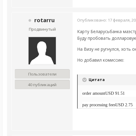
rotarru
Опубликовано:
17 февраля, 20
Продвинутый
Карту Беларусьбанка маэстр
Буду пробовать долларовую
На Визу не ругнулся, хоть 
Но добавил комиссию:
Пользователи
Цитата
40 публикаций
order amount
USD 91.51
pay processing fees
USD 2.75