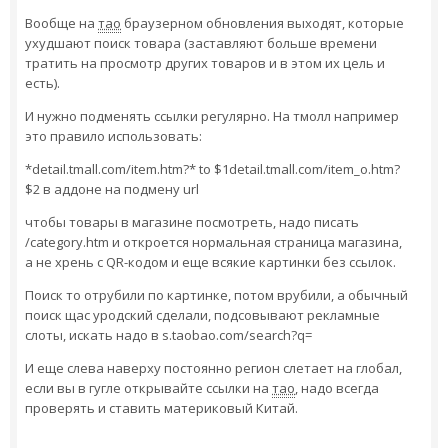
Вообще на
тао
браузерном обновления выходят, которые
ухудшают поиск товара (заставляют больше времени
тратить на просмотр других товаров и в этом их цель и
есть).
И нужно подменять ссылки регулярно. На тмолл например
это правило использовать:
*detail.tmall.com/item.htm?* to $1detail.tmall.com/item_o.htm?
$2 в аддоне на подмену url
чтобы товары в магазине посмотреть, надо писать
/category.htm и откроется нормальная страница магазина,
а не хрень с QR-кодом и еще всякие картинки без ссылок.
Поиск то отрубили по картинке, потом врубили, а обычный
поиск щас уродский сделали, подсовывают рекламные
слоты, искать надо в s.taobao.com/search?q=
И еще слева наверху постоянно регион слетает на глобал,
если вы в гугле открывайте ссылки на
тао
, надо всегда
проверять и ставить материковый Китай.