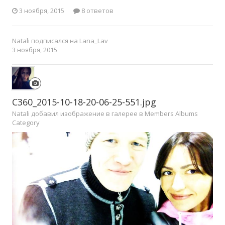
3 ноября, 2015
8 ответов
Natali
подписался на
Lana_Lav
3 ноября, 2015
C360_2015-10-18-20-06-25-551.jpg
Natali добавил изображение в галерее в
Members Albums
Category