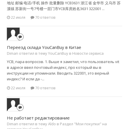
地址 邮编 电话/手机 操作 批量删除 YCB3631 浙江省 金华市 义乌市 苏
溪镇 苏新街一号7号楼一层门市YCB库房姓名3631 322001 ...
22 июля
70 ответов
Переезд склада YouCanBuy в Китае
Diman ответил в тему YouCanBuy в
Новости сервиса
YCB, пара вопросов. 1. Выше я заметил, что пользователь vit
в адресе ввел почтовый индекс, про который вы в
инструкции не упоминали. Вводить 322001, это верный
индекс? И если да -...
22 июля
70 ответов
Не работает редактирование
Diman ответил в тему Aldo в
Раздел "Мои покупки" на
сервисе YouCanBuy