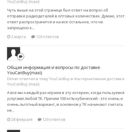
YouCanBuy (maxi)
Чуть выше на этой странице был ответ на вопрос об
отправке радиодеталей в оптовых количествах. Думаю, этот
ответ распространится и на все остальное, что не
запрещено к...
2 марта
129 ответов
Общая информация и вопросы по доставке
YouCanBuy(maxi)
Diman ответил в тему YouCanBuy в
Альтернативная доставка
YouCanBuy (maxi)
А все мы каждый раз играем в эту лотерею, когда пользуемся
услугами любой ТК. Причем 100 кг/м кубический - это очень и
очень льготный вариант, в основном у ТК начинают считать
не...
28 февраля
129 ответов