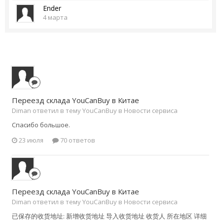
Ender
4 марта
Переезд склада YouCanBuy в Китае
Diman ответил в тему YouCanBuy в
Новости сервиса
Спасибо большое.
23 июля
70 ответов
Переезд склада YouCanBuy в Китае
Diman ответил в тему YouCanBuy в
Новости сервиса
已保存的收货地址: 新增收货地址 导入收货地址 收货人 所在地区 详细