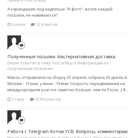
А карандашик под надписью "N фото", возле каждой
посылки, не нажимается?
6 июня
12 ответов
Полученные посылки. Альтернативная доставка
Diman ответил в тему YouCanBuy в
Информация по
полученным посылкам
Макси, отправлена на сборку 25 апреля, собрана 26 ареля, в
Москве - 13 мая, у меня - 19 мая. Скорость передвижения на
международном участке заметно больше, чем по Росси. :) Я...
21 мая
1578 ответов
Работа с Telegram ботом YCB. Вопросы, комментарии.
Diman ответил в тему YouCanBuy в
Раздел "Мои покупки" на